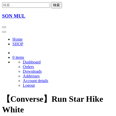
Skip
検
to
索:
content
SON MUL
Home
SHOP
0 items
Dashboard
Orders
Downloads
Addresses
Account details
Logout
【Converse】Run Star Hike
White