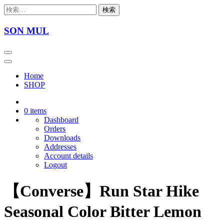
Skip
検
to
索:
content
SON MUL
Home
SHOP
0 items
Dashboard
Orders
Downloads
Addresses
Account details
Logout
【Converse】Run Star Hike
Seasonal Color Bitter Lemon