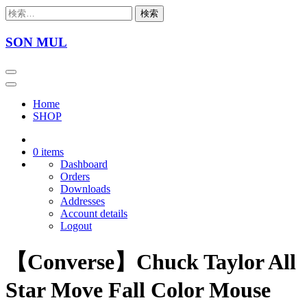
Skip
検
to
索:
content
SON MUL
Home
SHOP
0 items
Dashboard
Orders
Downloads
Addresses
Account details
Logout
【Converse】Chuck Taylor All
Star Move Fall Color Mouse